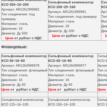
Сильфонный компенсатор
Си
КСО 500−16−200
КСО 200−25−160
КС
Артикул: AR1261999982
Артикул: AR1261999981
Арт
Тип соединения: под
Тип соединения: под приварку
Тип
приварку
Материал: сталь
Мат
Материал: сталь
Давление: 25
Дав
Давление: 16
Диаметр: Ду 200
Д
Диаметр: Ду 500
Цена
от руб/шт с НДС
Цена
от руб/шт с НДС
Фланцевые:
Сильфонный компенсатор
Сильфонный компенсатор
Силь
КСО 50−16−60
КСО 65−16−60
КСО 
Артикул: AR1264999978
Артикул: AR1264999977
Артик
Тип соединения: фланцевый
Тип соединения: фланцевый
Тип с
Материал: сталь
Материал: сталь
Матер
Давление: 16
Давление: 16
Давле
Диаметр: Ду 50
Диаметр: Ду 65
Диаме
Цена
от руб/шт с НДС
Цена
от руб/шт с НДС
Цена
Сильфонный компенсатор
Сильфонный компенсатор
Силь
КСО 125−16−100
КСО 150−16−100
КСО 