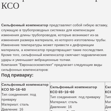
КСО
Cильфонный компенсатор
представляет собой гибкую вставку,
служащую в трубопроводных системах для компенсации
изменения длины трубопроводов, которые возникают из-за
изменения размера материала, из которого изготовлены трубы.
Изменение температуры может привести к деформации
материала, а компенсатор предотвращает такие последствия.
Кроме того, сильфонный компенсатор смягчает гидравлические
удары и уменьшает вибрационные толчки.
Компания "Евронасоскомплект" предлагает следующие виды
сильфонных компенсаторов:
Под приварку:
Сильфонный компенсатор
Сильфонный компенсатор
Си
КСО 50−16−60
КСО 65−16−60
КС
Тип соединения: под
Тип соединения: под приварку
Тип
приварку
Материал: сталь
Мат
Материал: сталь
Давление: 16
Дав
Давление: 16