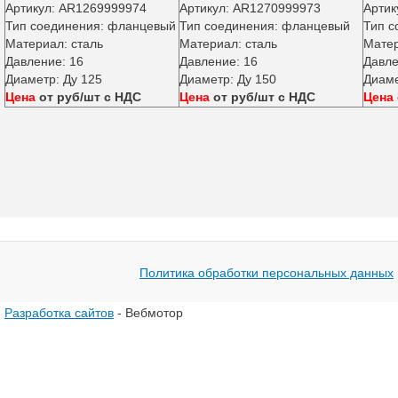
Артикул: AR1269999974
Артикул: AR1270999973
Артик
Тип соединения: фланцевый
Тип соединения: фланцевый
Тип с
Материал: сталь
Материал: сталь
Матер
Давление: 16
Давление: 16
Давле
Диаметр: Ду 125
Диаметр: Ду 150
Диаме
Цена
от руб/шт с НДС
Цена
от руб/шт с НДС
Цена
Политика обработки персональных данных
Разработка сайтов
- Вебмотор