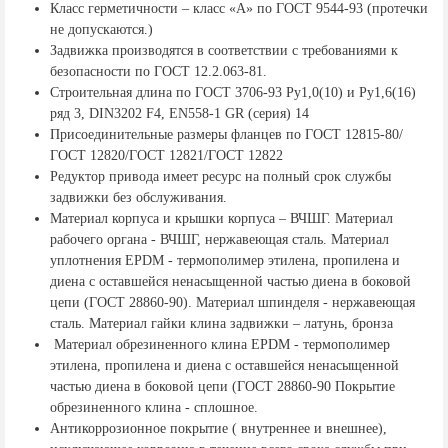
Класс герметичности – класс «А» по ГОСТ 9544-93 (протечки
не допускаются.)
Задвижка производятся в соответствии с требованиями к
безопасности по ГОСТ 12.2.063-81.
Строительная длина по ГОСТ 3706-93 Ру1,0(10) и Ру1,6(16)
ряд 3, DIN3202 F4, EN558-1 GR (серия) 14
Присоединительные размеры фланцев по ГОСТ 12815-80/
ГОСТ 12820/ГОСТ 12821/ГОСТ 12822
Редуктор привода имеет ресурс на полный срок службы
задвижки без обслуживания.
Материал корпуса и крышки корпуса – ВЧШГ. Материал
рабочего органа - ВЧШГ, нержавеющая сталь. Материал
уплотнения ЕРDМ - термополимер этилена, пропилена и
диена с оставшейся ненасыщенной частью диена в боковой
цепи (ГОСТ 28860-90). Материал шпинделя - нержавеющая
сталь. Материал гайки клина задвижки – латунь, бронза
Материал обрезиненного клина ЕРDМ - термополимер
этилена, пропилена и диена с оставшейся ненасыщенной
частью диена в боковой цепи (ГОСТ 28860-90 Покрытие
обрезиненного клина - сплошное.
Антикоррозионное покрытие ( внутреннее и внешнее),